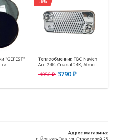
-6%
ки "GEFEST"
Теплообменник ГВС Navien
Комплект элек
сти
Ace 24K, Coaxial 24K, Atmo...
(свечей розжига
3790 ₽
900 ₽
4050 ₽
Адрес магазина:
г. Йошкар-Ола, ул. Строителей 25