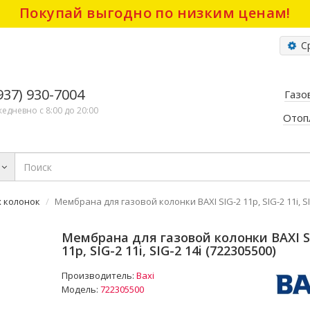
Покупай выгодно по низким ценам!
Ср
(937) 930-7004
Газо
жедневно с 8:00 до 20:00
Отоп
х колонок
Мембрана для газовой колонки BAXI SIG-2 11p, SIG-2 11i, SI
Мембрана для газовой колонки BAXI S
11p, SIG-2 11i, SIG-2 14i (722305500)
Производитель:
Baxi
Модель:
722305500