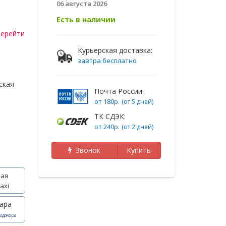
06 августа 2026
Есть в наличии
ерейти
Курьерская доставка:
завтра бесплатно
ская
Почта России:
от 180р.
(от 5 дней)
ТК СДЭК:
от 240р.
(от 2 дней)
Звонок
Купить
ая
axi
ара
еджера