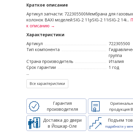
Краткое описание
Артикул запчасти: 722305500Мембрана для газовых
колонок BAXI моделей:SIG-2 11pSIG-2 11iSIG-2 14i...
П
к описанию →
Характеристики
Артикул
722305500
Тип компонента
Гидравличе
группа
Страна производитель
Италия
Срок гарантии
1 год
...
Все характеристики
Гарантия
Оригинальн
производителя
продукция B
Доставка до двери
Подъем тов
в Йошкар-Оле
подробности у мен