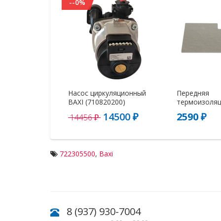
--0%
Насос циркуляционный
Передняя
BAXI (710820200)
термоизоляци
14500 ₽
2590 ₽
14456 ₽
722305500
,
Baxi
8 (937) 930-7004