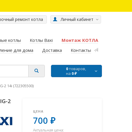
очный ремонт котла
Личный кабинет
вые котлы
Котлы Baxi
Монтаж КОТЛА
ление для дома
Доставка
Контакты
0
товаров,
на
0 ₽
G-2 14i (722305500)
IG-2
ЦЕНА
700 ₽
Актуальная цена: