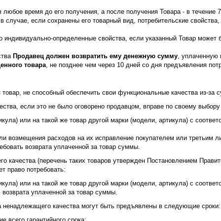
в любое время до его получения, а после получения Товара - в течение 7 
в случае, если сохранены его товарный вид, потребительские свойства
го индивидуально-определенные свойства, если указанный Товар может
ства
Продавец должен возвратить ему денежную сумму
, уплаченную 
щенного товара
, не позднее чем через 10 дней со дня предъявления по
товар, не способный обеспечить свои функциональные качества из-за с
ества, если это не было оговорено продавцом, вправе по своему выбор
икула) или на такой же товар другой марки (модели, артикула) с соотв
или возмещения расходов на их исправление покупателем или третьим л
ребовать возврата уплаченной за товар суммы.
го качества (перечень таких товаров утвержден Постановлением Правит
т право потребовать:
икула) или на такой же товар другой марки (модели, артикула) с соотв
ь возврата уплаченной за товар суммы.
а ненадлежащего качества могут быть предъявлены в следующие сроки:
е всего гарантийного срока;