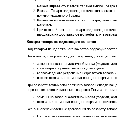
Клиент вправе отказаться от заказанного Товара 
Возврат Товара надлежащего качества возможен 
покупки указанного Товара.
Клиент не вправе отказаться от Товара, имеюще
Клиентом.
При отказе Клиента от Товара надлежащего каче
продавца на доставку от потребителя возвра
Возврат товара ненадлежащего качества
Под товаром ненадлежащего качества подразумевается 
Покупатель, которому продан товар ненадлежащего кач
замены на товар аналогичной марки (модели, арт
соразмерного уменьшения покупной цены;
безвозмездного устранения недостатков товара 
вправе отказаться от исполнения договора и пот
При возврате технически сложного товара ненадлежаще
перечня технически сложных товаров») Покупатель имее
замены на товар аналогичной марки (модели, арт
отказаться от исполнения договора и потребоват
Все вышеперечисленные требования по возврату товар
На товар установлен гарантийный срок — в течени