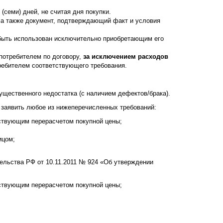
(семи) дней, не считая дня покупки.
, а также документ, подтверждающий факт и условия
 быть использован исключительно приобретающим его
потребителем по договору,
за исключением расходов
требителем соответствующего требования.
ущественного недостатка (с наличием дефектов/брака).
у заявить любое из нижеперечисленных требований:
етствующим перерасчетом покупной цены;
ицом;
ельства РФ от 10.11.2011 № 924 «Об утверждении
етствующим перерасчетом покупной цены;