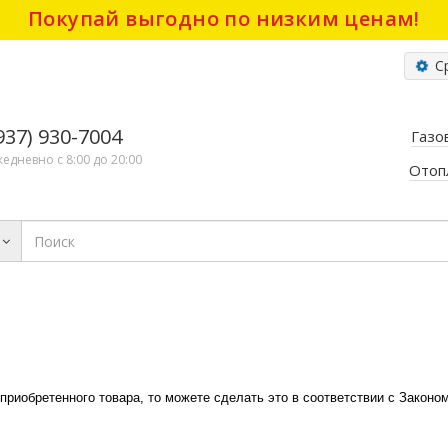
Покупай выгодно по низким ценам!
Ср
(937) 930-7004
Газо
жедневно с 8:00 до 20:00
Отоп
приобретенного товара, то можете сделать это в соответствии с Законо