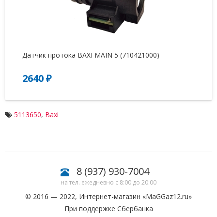
Датчик протока BAXI MAIN 5 (710421000)
Кр
2640 ₽
2
5113650
,
Baxi
8 (937) 930-7004
на тел. ежедневно с 8:00 до 20:00
© 2016 — 2022, Интернет-магазин «
MaGGaz12.ru
»
При поддержке Сбербанка