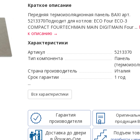
Краткое описание
Передняя термоизоляционная панель BAXI арт.
5213370Подходит для котлов: ECO Four ECO-3
COMPACT FOURTECHMAIN MAIN DIGITMAIN Four ...
к описанию →
Характеристики
Артикул
5213370
Тип компонента
Панель
(термоизоля
Страна производитель
Италия
Срок гарантии
1 год
...
Все характеристики
Гарантия
Оригинальн
производителя
продукция B
Доставка до двери
Подъем тов
в Йошкар-Оле
подробности у мен