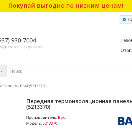
Покупай выгодно по низким ценам!
Ср
(937) 930-7004
Газо
жедневно с 8:00 до 20:00
Отоп
 панель BAXI (5213370)
Передняя термоизоляционная панель
(5213370)
Производитель:
Baxi
Модель:
5213370