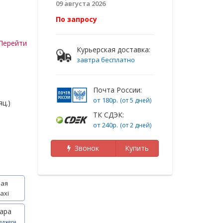
09 августа 2026
По запросу
Перейти
Курьерская доставка:
завтра бесплатно
Почта России:
от 180р.
(от 5 дней)
ц.)
ТК СДЭК:
от 240р.
(от 2 дней)
Звонок
Купить
ая
axi
ара
еджера