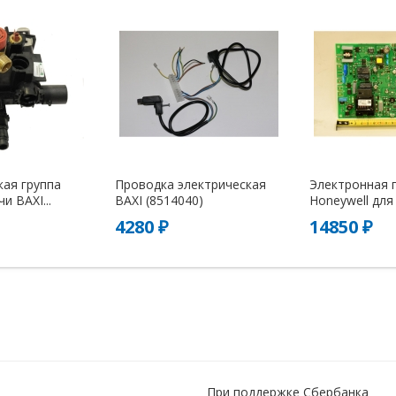
кая группа
Проводка электрическая
Электронная 
и BAXI...
BAXI (8514040)
Honeywell для 
4280 ₽
14850 ₽
При поддержке Сбербанка