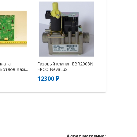
плата
Газовый клапан EBR2008N
Теплообменник
котлов Baxi...
ERCO NevaLux
пластин (56866
12300 ₽
9800 ₽
Адрес магазина: