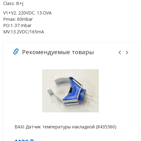
Class: B+J
V1+V2. 220VDC. 13.OVA
Pmax: 60mbar
PO:1-37 mbar
MV:13.2VDC/165mA
Рекомендуемые товары
BAXI Датчик температуры накладной (8435360)
Да
at