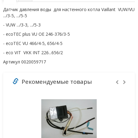
Датчик давления воды
для настенного котла Vaillant
VUW/VU
.../3-5, .../5-5
- VUW .../3-3, .../5-3
- ecoTEC plus VU OE 246-376/3-5
- ecoTEC VU 466/4-5, 656/4-5
- eco VIT VKK INT 226...656/2
Артикул 0020059717
Рекомендуемые товары