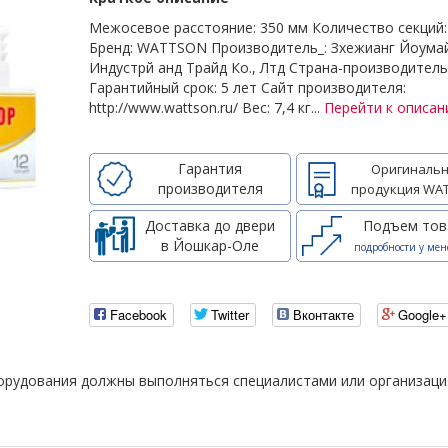
Межосевое расстояние: 350 мм Количество секций
Бренд: WATTSON Производитель_: Зхежианг Йоума
Индустрй анд Трайд Ко., Лтд Страна-производител
Гарантийный срок: 5 лет Сайт производителя:
http://www.wattson.ru/ Вес: 7,4 кг...
Перейти к описа
Гарантия
Оригинальн
производителя
продукция WA
Доставка до двери
Подъем тов
в Йошкар-Оле
подробности у мен
Facebook
Twitter
Вконтакте
Google+
борудования должны выполняться специалистами или организац