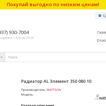
Покупай выгодно по низким ценам!
Ср
(937) 930-7004
Газо
жедневно с 8:00 до 20:00
Отоп
Радиатор AL Элемент 350 080 10
Производитель:
WATTSON
Модель:
Краткое описание