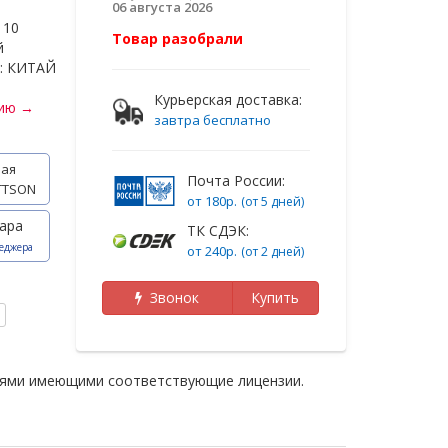
06 августа 2026
: 10
Товар разобрали
й
ь: КИТАЙ
Курьерская доставка:
нию →
завтра бесплатно
ая
Почта России:
TTSON
от 180р.
(от 5 дней)
ара
ТК СДЭК:
еджера
от 240р.
(от 2 дней)
Звонок
Купить
иями имеющими соответствующие лицензии.