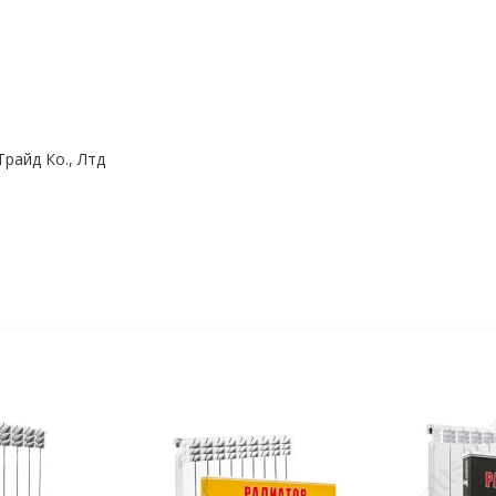
райд Ко., Лтд