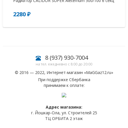
Радиатор CALIDOR SUPER Aleternum 500/100 6 секц
Ра
2280 ₽
0
8 (937) 930-7004
на тел. ежедневно с 8:00 до 20:00
© 2016 — 2022, Интернет-магазин «
MaGGaz12.ru
»
При поддержке Сбербанка
принимаем к оплате:
Адрес магазина:
г. Йошкар-Ола, ул. Строителей 25
ТЦ ОРБИТА 2 этаж