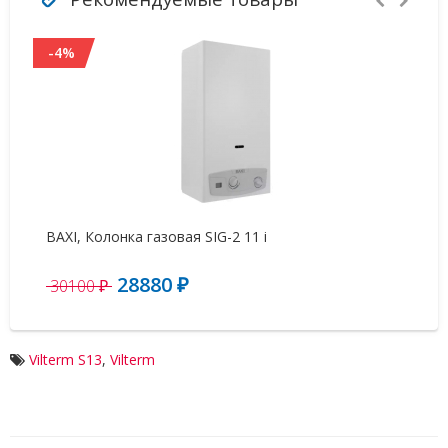
-4%
BAXI, Колонка газовая SIG-2 11 i
Га
28880 ₽
0
30100 ₽
Vilterm S13
,
Vilterm