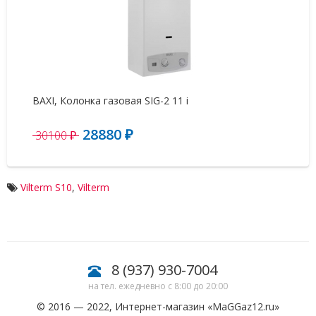
BAXI, Колонка газовая SIG-2 11 i
Га
28880 ₽
0
30100 ₽
Vilterm S10
,
Vilterm
8 (937) 930-7004
на тел. ежедневно с 8:00 до 20:00
© 2016 — 2022, Интернет-магазин «
MaGGaz12.ru
»