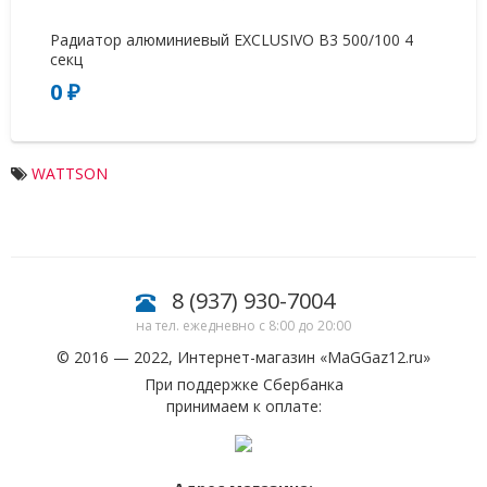
Радиатор алюминиевый EXCLUSIVO B3 500/100 4
Ра
секц
0 ₽
5
WATTSON
8 (937) 930-7004
на тел. ежедневно с 8:00 до 20:00
© 2016 — 2022, Интернет-магазин «
MaGGaz12.ru
»
При поддержке Сбербанка
принимаем к оплате: