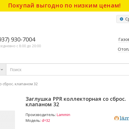
Покупай выгодно по низким ценам!
Ср
(937) 930-7004
Газо
жедневно с 8:00 до 20:00
Отоп
о сброс. клапаном 32
Заглушка PPR коллекторная со сброс.
клапаном 32
Производитель:
Lammin
Модель:
d=32