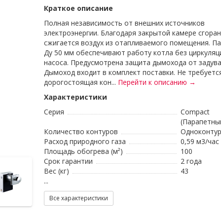
Краткое описание
Полная независимость от внешних источников
электроэнергии. Благодаря закрытой камере сгоран
сжигается воздух из отапливаемого помещения. Па
Ду 50 мм обеспечивают работу котла без циркуля
насоса. Предусмотрена защита дымохода от задува
Дымоход входит в комплект поставки. Не требуетс
дорогостоящая кон...
Перейти к описанию →
Характеристики
Серия
Compact
(Парапетны
Количество контуров
Одноконту
Расход природного газа
0,59 м3/час
Площадь обогрева (м²)
100
Срок гарантии
2 года
Вес (кг)
43
...
Все характеристики