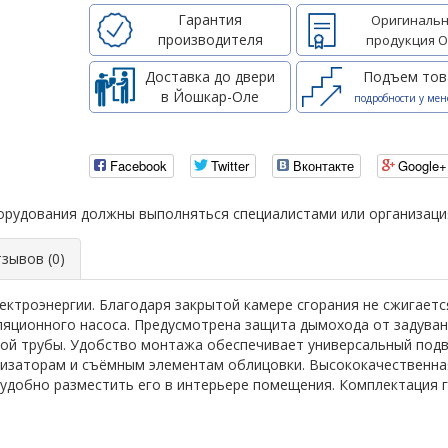
Гарантия
Оригинальн
производителя
продукция О
Доставка до двери
Подъем тов
в Йошкар-Оле
подробности у мен
Facebook
Twitter
Вконтакте
Google+
борудования должны выполняться специалистами или организац
ывов (0)
ектроэнергии. Благодаря закрытой камере сгорания не сжигает
ляционного насоса. Предусмотрена защита дымохода от задуван
й трубы. Удобство монтажа обеспечивает универсальный подвод
изаторам и съёмным элементам облицовки. Высококачественна
 удобно разместить его в интерьере помещения. Комплектация