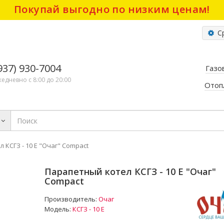
Покупай выгодно по низким ценам!
Ср
(937) 930-7004
Газо
жедневно с 8:00 до 20:00
Отоп
 КСГЗ - 10 Е "Очаг" Compact
Парапетный котел КСГЗ - 10 Е "Очаг"
Compact
Производитель:
Очаг
Модель:
КСГЗ - 10 Е