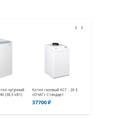
тел чугунный
Котел газовый КСГ - 20 Е
Котел газовый 
0 (38,5 кВт)
«ОЧАГ» Стандарт
«ОЧАГ» Станда
37700 ₽
44100 ₽