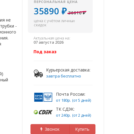
ПЕРСОНАЛЬНАЯ ЦЕНА
35890 ₽
36610 ₽
ия не
цена с учётом личных
скидок
трубки -
ционного
ния.
Актуальная цена на:
07 августа 2026
я
Под заказ
Курьерская доставка:
й)
завтра бесплатно
рный
Почта России:
от 180р.
(от 5 дней)
ТК СДЭК:
от 240р.
(от 2 дней)
Звонок
Купить