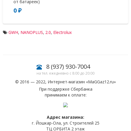
от батареек)
0 ₽
0
GWH
,
NANOPLUS
,
2.0
,
Electrolux
8 (937) 930-7004
на тел. ежедневно с 8:00 до 20:00
© 2016 — 2022, Интернет-магазин «
MaGGaz12.ru
»
При поддержке Сбербанка
принимаем к оплате:
Адрес магазина:
г. Йошкар-Ола, ул. Строителей 25
ТЦ ОРБИТА 2 этаж