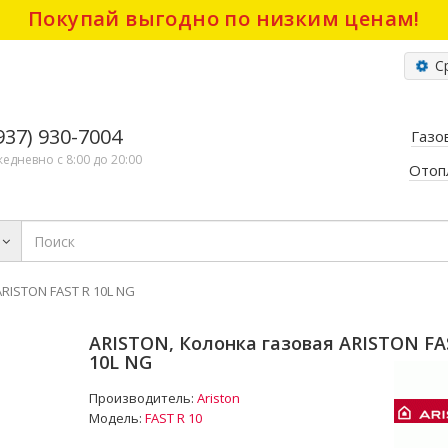
Покупай выгодно по низким ценам!
Ср
(937) 930-7004
Газо
жедневно с 8:00 до 20:00
Отоп
RISTON FAST R 10L NG
ARISTON, Колонка газовая ARISTON FA
10L NG
Производитель:
Ariston
Модель:
FAST R 10