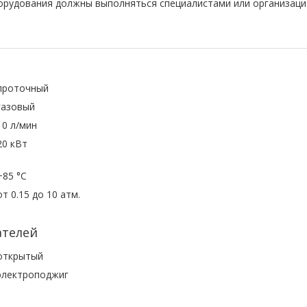
борудования должны выполняться специалистами или организац
проточный
газовый
10 л/мин
20 кВт
+85 °С
от 0.15 до 10 атм.
ателей
открытый
электроподжиг