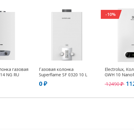
-10%
лонка газовая
Газовая колонка
Electrolux, Ко
14 NG RU
Superflame SF 0320 10 L
GWH 10 NanoPl
0 ₽
11
12490 ₽