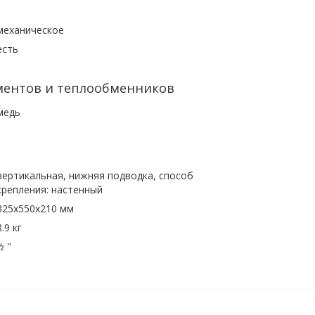
механическое
есть
ментов и теплообменников
медь
вертикальная, нижняя подводка, способ
крепления: настенный
325x550x210 мм
8.9 кг
½ "