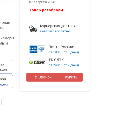
07 августа 2026
Товар разобрали
пловая
Курьерская доставка:
ева
завтра бесплатно
п камеры
мы и
Почта России:
от 180р.
(от 5 дней)
ТК СДЭК:
ая
от 240р.
(от 2 дней)
ston
Звонок
Купить
ара
еджера