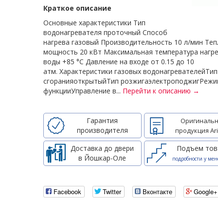
Краткое описание
Основные характеристики Тип
водонагревателя проточный Способ
нагрева газовый Производительность 10 л/мин Те
мощность 20 кВт Максимальная температура нагр
воды +85 °С Давление на входе от 0.15 до 10
атм. Характеристики газовых водонагревателейТи
сгоранияоткрытыйТип розжигаэлектроподжигРежи
функцииУправление в...
Перейти к описанию →
Гарантия
Оригинальн
производителя
продукция Ari
Доставка до двери
Подъем тов
в Йошкар-Оле
подробности у мен
Facebook
Twitter
Вконтакте
Google+