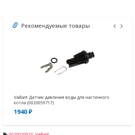
Рекомендуемые товары
Vaillant Датчик давления воды для настенного
Кн
котла (0020059717)
1940 ₽
3
0020020023
,
Vaillant