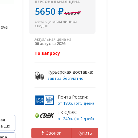
ПЕРСОНАЛЬНАЯ ЦЕНА
5650 ₽
9990 ₽
цена с учётом личных
скидок
Neva
Актуальная цена на:
06 августа 2026
По запросу
р
Курьерская доставка:
завтра бесплатно
Почта России:
от 180р.
(от 5 дней)
ТК СДЭК:
от 240р.
(от 2 дней)
ая
a Lux
Звонок
Купить
ара