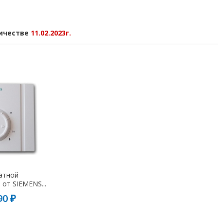
личестве
11.02.2023г.
атной
от SIEMENS...
90 ₽