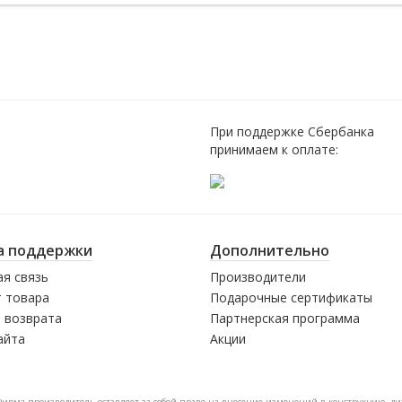
При поддержке Сбербанка
принимаем к оплате:
а поддержки
Дополнительно
я связь
Производители
 товара
Подарочные сертификаты
 возврата
Партнерская программа
айта
Акции
Фирма-производитель оставляет за собой право на внесение изменений в конструкцию, д