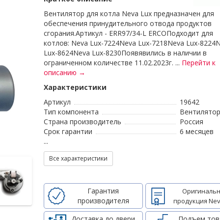
Вентилятор для котла Neva Lux предназначен для
обеспечения принудительного отвода продуктов
сгорания.Артикул - ERR97/34-L ERCOПодходит для
котлов: Neva Lux-7224Neva Lux-7218Neva Lux-8224
Lux-8624Neva Lux-8230Появявились в наличии в
ограниченном количестве 11.02.2023г. ...
Перейти к
описанию →
Характеристики
Артикул
19642
Тип компонента
Вентилято
Страна производитель
Россия
Срок гарантии
6 месяцев
...
Все характеристики
Гарантия
Оригинальн
производителя
продукция Nev
Доставка до двери
Подъем тов