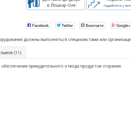
в Йошкар-Оле
подробности у мен
Facebook
Twitter
Вконтакте
Google+
борудования должны выполняться специалистами или организац
ывов (11)
я обеспечения принудительного отвода продуктов сгорания.