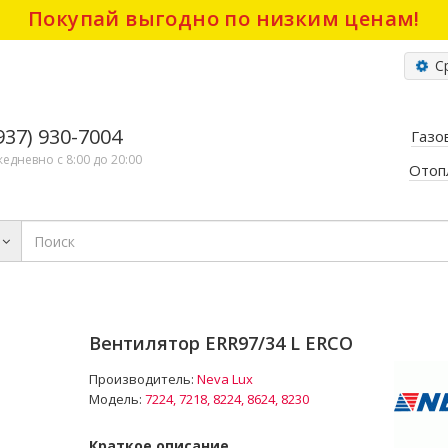
Покупай выгодно по низким ценам!
Ср
(937) 930-7004
Газо
жедневно с 8:00 до 20:00
Отоп
Вентилятор ERR97/34 L ERCO
Производитель:
Neva Lux
Модель:
7224, 7218, 8224, 8624, 8230
Краткое описание