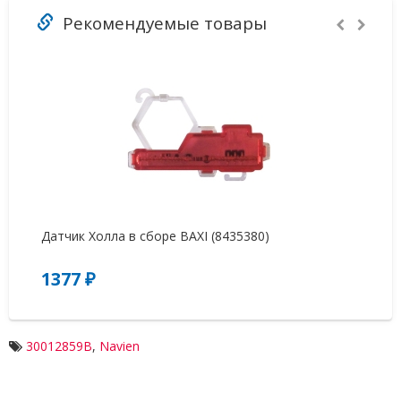
Рекомендуемые товары
Датчик Холла в сборе BAXI (8435380)
Кл
1377 ₽
1
30012859B
,
Navien