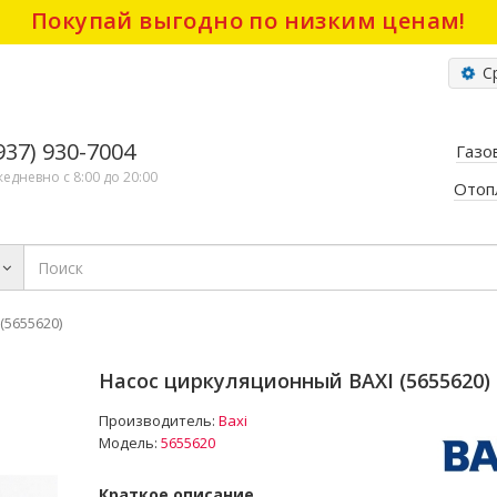
Покупай выгодно по низким ценам!
Ср
(937) 930-7004
Газо
жедневно с 8:00 до 20:00
Отоп
(5655620)
Насос циркуляционный BAXI (5655620)
Производитель:
Baxi
Модель:
5655620
Краткое описание