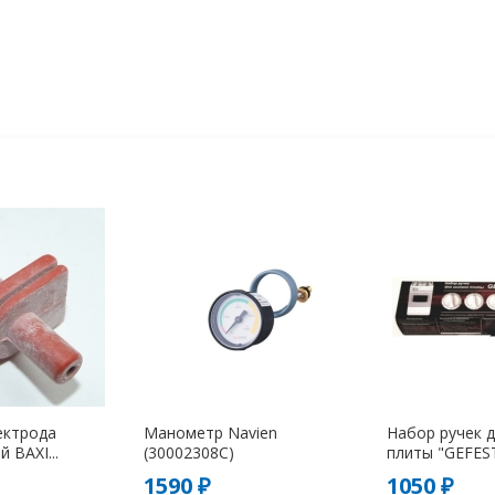
ектрода
Манометр Navien
Набор ручек д
 BAXI...
(30002308C)
плиты "GEFEST
1590 ₽
1050 ₽