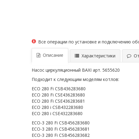
Все операции по установке и подключению о
Описание
Характеристики
Отз
Насос циркуляционный BAXI арт. 5655620
Подходит к следующим моделям котлов:
ECO 280 Fi CSB436283680
ECO 280 Fi CSE436283680
ECO 280 Fi CSE436283681
ECO 280 i CSB432283680
ECO 280 i CSE432283680
ECO-3 280 Fi CSB456283680
ECO-3 280 Fi CSB456283681
ECO-3 280 Fi CSB456283682