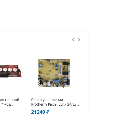
ля газовой
Плата управления
Уплотнение ко
" мод...
Protherm Рысь, Lynx 24/28...
21.5х3 BAXI (710
21249 ₽
160 ₽