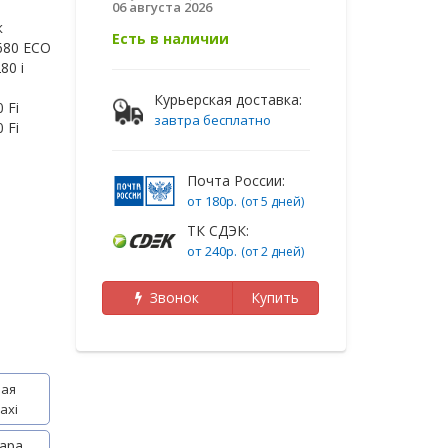
06 августа 2026
к
Есть в наличии
680 ECO
80 i
Курьерская доставка:
 Fi
завтра бесплатно
 Fi
Почта России:
от 180р.
(от 5 дней)
ТК СДЭК:
от 240р.
(от 2 дней)
Звонок
Купить
ая
axi
ара