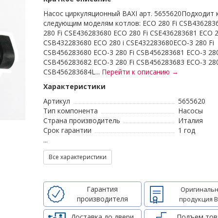
Насос циркуляционный BAXI арт. 5655620Подходит 
следующим моделям котлов: ECO 280 Fi CSB436283
280 Fi CSE436283680 ECO 280 Fi CSE436283681 ECO 2
CSB432283680 ECO 280 i CSE432283680ECO-3 280 Fi
CSB456283680 ECO-3 280 Fi CSB456283681 ECO-3 280
CSB456283682 ECO-3 280 Fi CSB456283683 ECO-3 280
CSB456283684L...
Перейти к описанию →
Характеристики
Артикул
5655620
Тип компонента
Насосы
Страна производитель
Италия
Срок гарантии
1 год
...
Все характеристики
Гарантия
Оригинальн
производителя
продукция B
Доставка до двери
Подъем тов