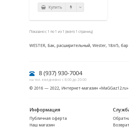
Купить
Показано с 1 по 1 из 1 (всего 1 страниц)
WESTER
,
Бак
,
расширительный
,
Wester
,
18л/5
,
бар
8 (937) 930-7004
на тел. ежедневно с 8:00 до 20:00
© 2016 — 2022, Интернет-магазин «
MaGGaz12.ru
»
Информация
Служб
Публичная оферта
Обратна
Наш магазин
Возврат