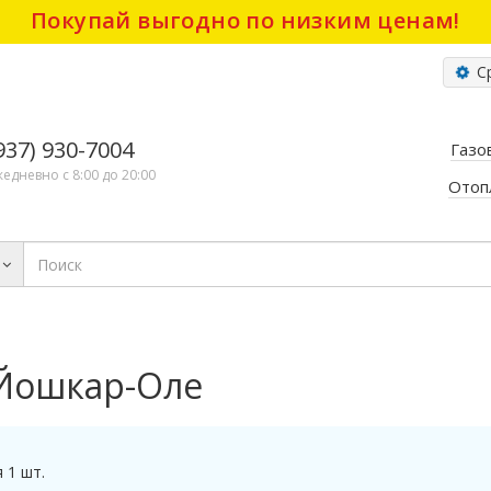
Покупай выгодно по низким ценам!
Ср
(937) 930-7004
Газо
жедневно с 8:00 до 20:00
Отоп
 Йошкар-Оле
 1 шт.