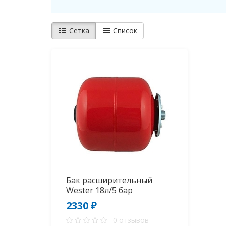
Сетка
Список
Бак расширительный
Wester 18л/5 бар
2330 ₽
0 отзывов