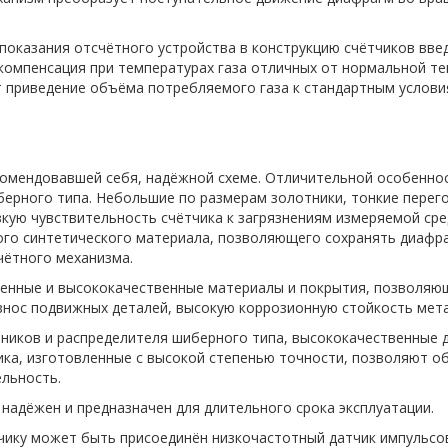
 показания отсчётного устройства в конструкцию счётчиков вве
компенсация при температурах газа отличных от нормальной те
 приведение объёма потребляемого газа к стандартным услови
комендовавшей себя, надёжной схеме. Отличительной особеннос
ерного типа. Небольшие по размерам золотники, тонкие перег
кую чувствительность счётчика к загрязнениям измеряемой ср
ого синтетического материала, позволяющего сохранять диафр
чётного механизма.
менные и высококачественные материалы и покрытия, позволяю
знос подвижных деталей, высокую коррозионную стойкость мета
тников и распределителя шиберного типа, высококачественные
чика, изготовленные с высокой степенью точности, позволяют 
ельность.
надёжен и предназначен для длительного срока эксплуатации.
ику может быть присоединён низкочастотный датчик импульсов