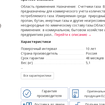
Область применения: Назначение: Счетчики газа 
предназначены для коммерческого учёта количест
потребляемого газа. Измеряемая среда: природный
пропан, бутан, инертные газы и другие неагрессивн
неоднородные по химическому составу газы.Облас
применения: в коммунальном, бытовом хозяйстве 
предприятиях разл...
Перейти к описанию →
Характеристики
Поверочный интервал
10 лет
Страна производитель
Россия
Срок гарантии
48 месяцев
Вес (кг)
5,1
...
Все характеристики
Гарантия
Оригинальн
производителя
продукция EL
Доставка до двери
Подъем тов