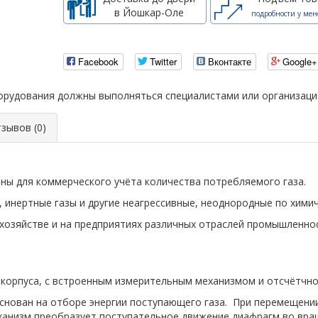
в Йошкар-Оле
подробности у мен
Facebook
Twitter
Вконтакте
Google+
борудования должны выполняться специалистами или организац
ывов (0)
ны для коммерческого учёта количества потребляемого газа.
, инертные газы и другие неагрессивные, неоднородные по химич
озяйстве и на предприятиях различных отраслей промышленност
 корпуса, с встроенным измерительным механизмом и отсчётчно
основан на отборе энергии поступающего газа. При перемещени
ханизм преобразует поступательное движение диафрагм во вра