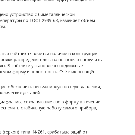
дено устройство с биметаллической
мпературы по ГОСТ 2939-63, изменяет объём
ям.
тью счётчика является наличие в конструкции
ородки распределителя газа позволяют получить
еды. В счётчике установлены подвижные
агмам форму и целостность. Счётчик оснащён
щие обеспечить весьма малую потерю давления,
ллических деталей.
 диафрагмы, сохраняющие свою форму в течение
обеспечить стабильную работу самого прибора,
 (геркон) типа IN-Z61, срабатывающий от