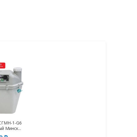
 СГМН-1-G6
й Минск...