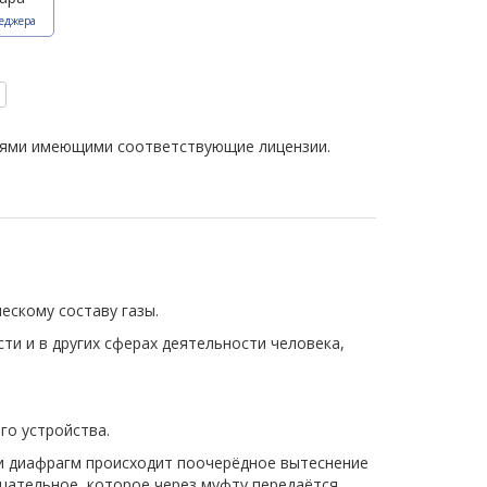
еджера
иями имеющими соответствующие лицензии.
ескому составу газы.
и и в других сферах деятельности человека,
го устройства.
и диафрагм происходит поочерёдное вытеснение
щательное, которое через муфту передаётся