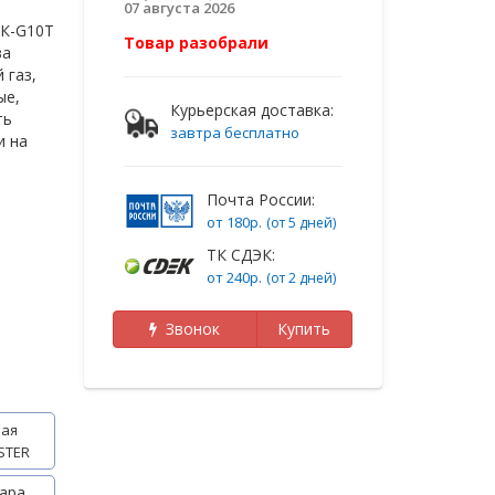
07 августа 2026
ВК-G10T
Товар разобрали
ва
 газ,
ые,
Курьерская доставка:
ть
завтра бесплатно
и на
Почта России:
от 180р.
(от 5 дней)
ТК СДЭК:
от 240р.
(от 2 дней)
Звонок
Купить
ая
STER
ара