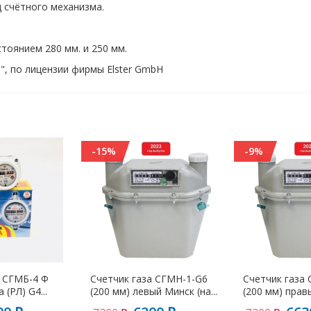
 счётного механизма.
тоянием 280 мм. и 250 мм.
", по лицензии фирмы Elster GmbH
-15%
-9%
а СГМБ-4 Ф
Счетчик газа СГМН-1-G6
Счетчик газа
(РЛ) G4...
(200 мм) левый Минск (на...
(200 мм) правы