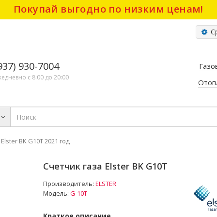
Покупай выгодно по низким ценам!
Ср
(937) 930-7004
Газо
жедневно с 8:00 до 20:00
Отоп
Elster BK G10Т 2021 год
Счетчик газа Elster BK G10Т
Производитель:
ELSTER
Модель:
G-10T
Краткое описание