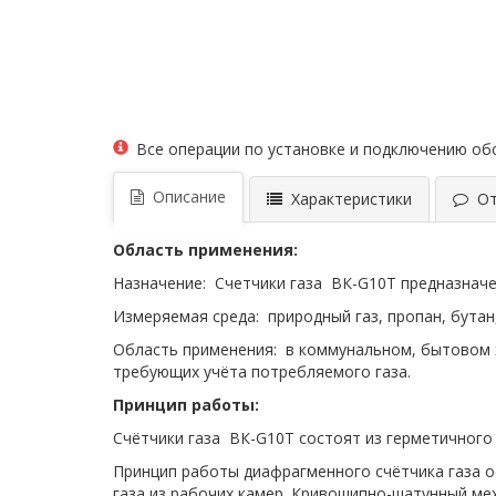
Все операции по установке и подключению о
Описание
Характеристики
Отз
Область применения:
Назначение: Счетчики газа ВК-G10T предназначе
Измеряемая среда: природный газ, пропан, бутан
Область применения: в коммунальном, бытовом х
требующих учёта потребляемого газа.
Принцип работы:
Счётчики газа ВК-G10Т состоят из герметичного
Принцип работы диафрагменного счётчика газа 
газа из рабочих камер. Кривошипно-шатунный ме