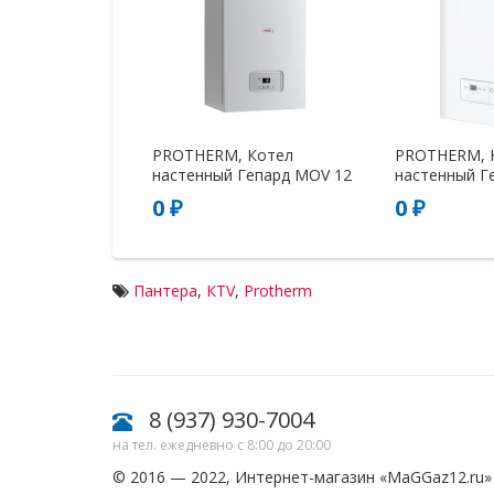
PROTHERM, Котел
PROTHERM, 
настенный Гепард MOV 12
настенный Г
0 ₽
0 ₽
Пантера
,
КТV
,
Protherm
8 (937) 930-7004
на тел. ежедневно с 8:00 до 20:00
© 2016 — 2022, Интернет-магазин «
MaGGaz12.ru
»