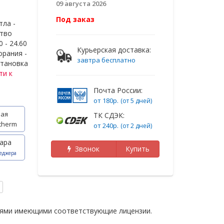
09 августа 2026
Под заказ
тла -
ство
 - 24.60
Курьерская доставка:
орания -
завтра бесплатно
становка
ти к
Почта России:
от 180р.
(от 5 дней)
ая
ТК СДЭК:
therm
от 240р.
(от 2 дней)
ара
Звонок
Купить
еджера
иями имеющими соответствующие лицензии.