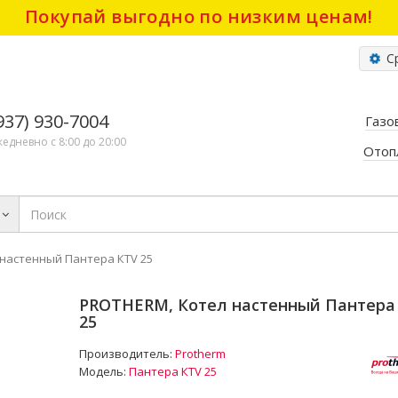
Покупай выгодно по низким ценам!
Ср
(937) 930-7004
Газо
жедневно с 8:00 до 20:00
Отоп
настенный Пантера КТV 25
PROTHERM, Котел настенный Пантера
25
Производитель:
Protherm
Модель:
Пантера КТV 25