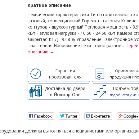
Краткое описание
Технические характеристики Тип отопительного ко
газовый, конвекционный Горелка - газовая Количе
контуров - двухконтурный Тепловая мощность - 8.90
кВт Тепловая нагрузка - 10.60 - 24.50 кВт Камера сг
закрытая КПД - 92.8 % Управление - электронное У
- настенная Напряжение сети - однофазное...
Перей
описанию →
Гарантия
Оригинальн
производителя
продукция Pro
Доставка до двери
Подъем тов
в Йошкар-Оле
подробности у мен
Facebook
Twitter
Вконтакте
Google+
борудования должны выполняться специалистами или организац