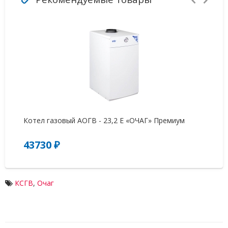
Котел газовый АОГВ - 23,2 Е «ОЧАГ» Премиум
Ко
43730 ₽
1
КСГВ
,
Очаг