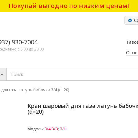
Покупай выгодно по низким ценам!
Ср
(937) 930-7004
Газо
жедневно с 8:00 до 20:00
Отоп
для газа латунь бабочка 3/4 (d=20)
Кран шаровый для газа латунь бабочк
(d=20)
Модель:
3/4 В/В; В/Н