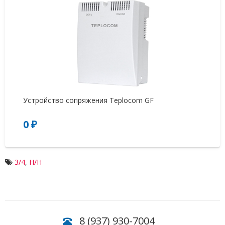
Устройство сопряжения Teplocom GF
Ст
0 ₽
3
3/4
,
Н/Н
8 (937) 930-7004