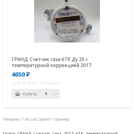
ГРАНД, Счетчик газа 6ТК Ду 20 с
температурной коррекцией 2017
4650 ₽
0 отзывов
Купить
Показано с 1 по 2 из 2 (всего 1 страниц)
Гранд
,
ГРАНД
,
Счетчик
,
газа
,
2017
,
6ТК
,
температурной
,