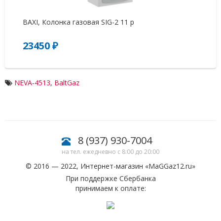
BAXI, Колонка газовая SIG-2 11 p
Га
23450 ₽
0
NEVA‑4513
,
BaltGaz
8 (937) 930-7004
на тел. ежедневно с 8:00 до 20:00
© 2016 — 2022, Интернет-магазин «
MaGGaz12.ru
»
При поддержке Сбербанка
принимаем к оплате: