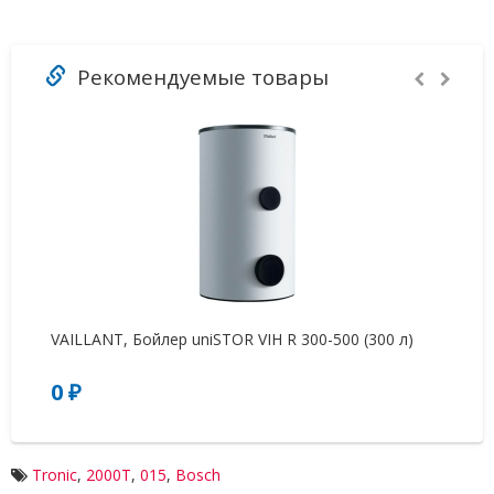
Рекомендуемые товары
VAILLANT, Бойлер uniSTOR VIH R 300-500 (300 л)
Bo
0 ₽
5
Tronic
,
2000T
,
015
,
Bosch